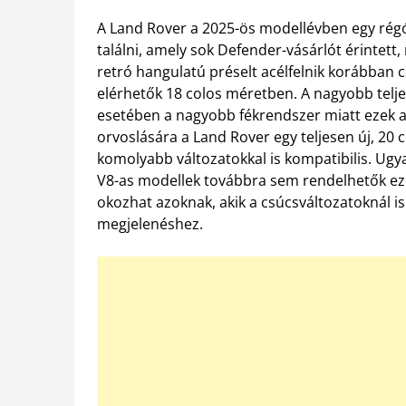
A Land Rover a 2025-ös modellévben egy régó
találni, amely sok Defender-vásárlót érintett,
retró hangulatú préselt acélfelnik korábban
elérhetők 18 colos méretben. A nagyobb telje
esetében a nagyobb fékrendszer miatt ezek a 
orvoslására a Land Rover egy teljesen új, 20 co
komolyabb változatokkal is kompatibilis. Ugy
V8-as modellek továbbra sem rendelhetők eze
okozhat azoknak, akik a csúcsváltozatoknál i
megjelenéshez.