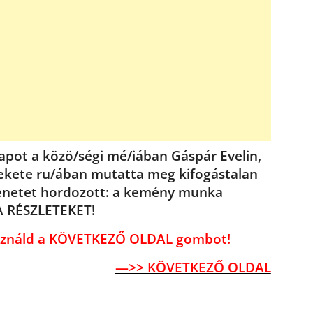
napot a közö/ségi mé/iában Gáspár Evelin,
ó fekete ru/ában mutatta meg kifogástalan
zenetet hordozott: a kemény munka
A RÉSZLETEKET!
használd a KÖVETKEZŐ OLDAL gombot!
—>> KÖVETKEZŐ OLDAL