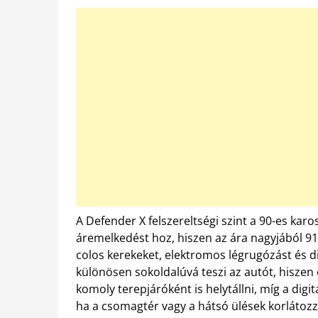
A Defender X felszereltségi szint a 90-es kar
áremelkedést hoz, hiszen az ára nagyjából 91 
colos kerekeket, elektromos légrugózást és dig
különösen sokoldalúvá teszi az autót, hisze
komoly terepjáróként is helytállni, míg a digit
ha a csomagtér vagy a hátsó ülések korlátoz