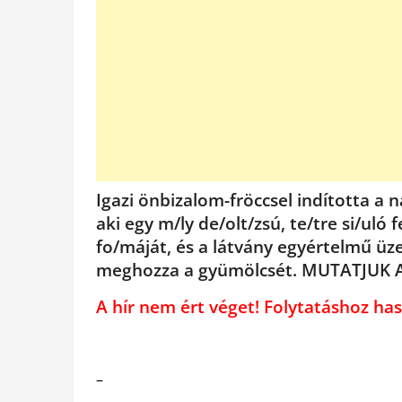
Igazi önbizalom-fröccsel indította a 
aki egy m/ly de/olt/zsú, te/tre si/ul
fo/máját, és a látvány egyértelmű ü
meghozza a gyümölcsét. MUTATJUK 
A hír nem ért véget! Folytatáshoz 
–