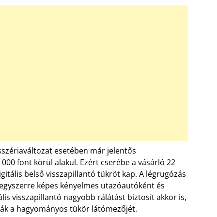
osszériaváltozat esetében már jelentős
000 font körül alakul. Ezért cserébe a vásárló 22
itális belső visszapillantó tükröt kap. A légrugózás
n egyszerre képes kényelmes utazóautóként és
ális visszapillantó nagyobb rálátást biztosít akkor is,
zák a hagyományos tükör látómezőjét.