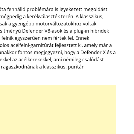
ta fennálló problémára is igyekezett megoldást
 mégpedig a kerékválaszték terén. A klasszikus,
 csak a gyengébb motorváltozatokhoz voltak
sítményű Defender V8-asok és a plug-in hibridek
felnik egyszerűen nem fértek fel. Ennek
los acélfelni-garnitúrát fejlesztett ki, amely már a
anakkor fontos megjegyezni, hogy a Defender X és a
kkel az acélkerekekkel, ami némileg csalódást
s ragaszkodnának a klasszikus, puritán