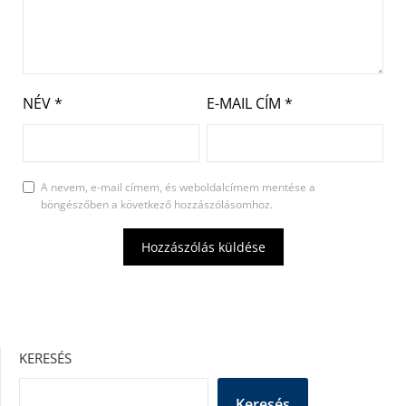
NÉV
*
E-MAIL CÍM
*
A nevem, e-mail címem, és weboldalcímem mentése a
böngészőben a következő hozzászólásomhoz.
KERESÉS
Keresés