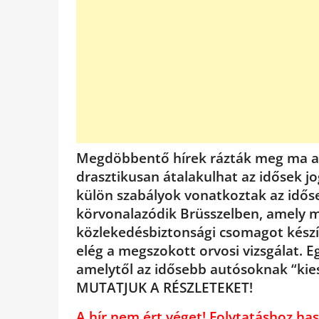
Megdöbbentő hírek rázták meg ma az 
drasztikusan átalakulhat az idősek j
külön szabályok vonatkoztak az idős
körvonalazódik Brüsszelben, amely mi
közlekedésbiztonsági csomagot készít
elég a megszokott orvosi vizsgálat. E
amelytől az idősebb autósoknak “kie
MUTATJUK A RÉSZLETEKET!
A hír nem ért véget! Folytatáshoz 