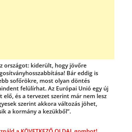
országot: kiderült, hogy jövőre
ogosítványhosszabbítása! Bár eddig is
ebb sofőrökre, most olyan döntés
ndent felülírhat. Az Európai Unió egy új
 elő, és a tervezet szerint már nem lesz
gyesek szerint akkora változás jöhet,
sik a kormány a kezükből”.
használd a KÖVETKEZŐ OLDAL gombot!