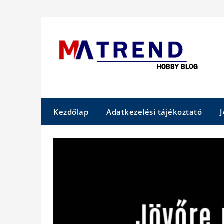
Skip
to
content
Kezdőlap
Adatkezelési tájékoztató
J