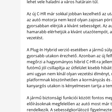
lehet vele haladni a város határain túl.
Az új C-HR már sokkal jobban kezelhető az ut
az autó motorja nem kezd olyan zajosan pörö
gyorsabban elérjük a kívánt sebességet. Az a
hamarabb elérhetjük a kívánt utazótempót, 
vezetést.
A Plug-In Hybrid verzió esetében a jármű súl
gyorsabb utakon érezhető. Azonban az új fe
megőrzi a hagyományos hibrid C-HR-ra jellemz
futómű jól csillapítja az útfelület kisebb hibá
ami ugyan nem kínál olyan vezetési élményt
platformnak köszönhetően a kormányzás és a
kanyargós utakon is kényelmesen tartja a te
A jármű biztonsági funkciói között fontos meg
előírásoknak megfelelően az autó most már tö
rendelkezik. A sebességkorlátozó figyelmezt