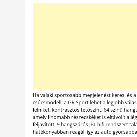
Ha valaki sportosabb megjelenést keres, és a 
csúcsmodell, a GR Sport lehet a legjobb vála
felniket, kontrasztos tetőszínt, 64 színű hang
amely finomabb részecskéket is eltávolít a l
feljavított, 9 hangszórós JBL hifi rendszert ta
hatékonyabban reagál, így az autó gyorsabba