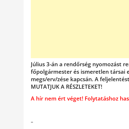
Július 3-án a rendőrség nyomozást re
főpolgármester és ismeretlen társai 
megs/erv/zése kapcsán. A feljelentés
MUTATJUK A RÉSZLETEKET!
A hír nem ért véget! Folytatáshoz 
–