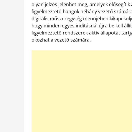
olyan jelzés jelenhet meg, amelyek elősegítik
figyelmeztető hangok néhány vezető számára 
digitális műszeregység menüjében kikapcsolju
hogy minden egyes indításnál újra be kell állí
figyelmeztető rendszerek aktív állapotát tart
okozhat a vezető számára.