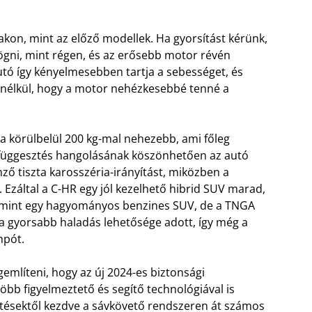
akon, mint az előző modellek. Ha gyorsítást kérünk,
gni, mint régen, és az erősebb motor révén
utó így kényelmesebben tartja a sebességet, és
anélkül, hogy a motor nehézkesebbé tenné a
ya körülbelül 200 kg-mal nehezebb, ami főleg
lfüggesztés hangolásának köszönhetően az autó
ő tiszta karosszéria-irányítást, miközben a
it. Ezáltal a C-HR egy jól kezelhető hibrid SUV marad,
, mint egy hagyományos benzines SUV, de a TNGA
 gyorsabb haladás lehetősége adott, így még a
mpót.
említeni, hogy az új 2024-es biztonsági
bb figyelmeztető és segítő technológiával is
etésektől kezdve a sávkövető rendszeren át számos