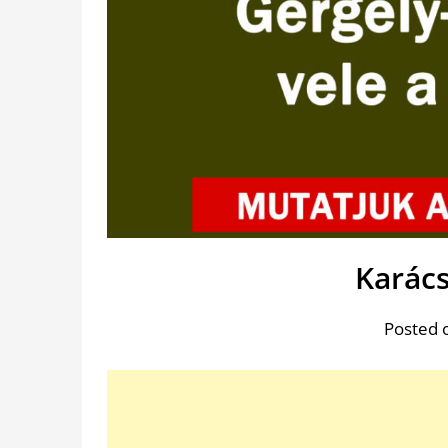
Karác
Posted 