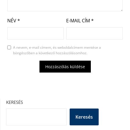
NÉV
*
E-MAIL CÍM
*
A nevem, e-mail címem, és weboldalcímem mentése a
böngészőben a következő hozzászólásomhoz.
KERESÉS
Keresés