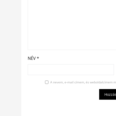
NÉV
*
A nevem, e-mail címem, és weboldalcímem m