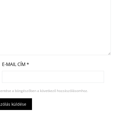
E-MAIL CÍM
*
entése a böngészőben a következő hozzászólásomhoz.