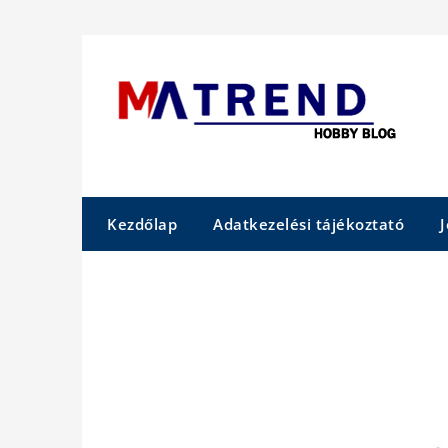
Skip
to
content
Kezdőlap
Adatkezelési tájékoztató
J