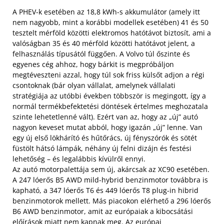
A PHEV-k esetében az 18,8 kWh-s akkumulátor (amely itt
nem nagyobb, mint a korábbi modellek esetében) 41 és 50
tesztelt mérföld közötti elektromos hatótávot biztosít, ami a
valóságban 35 és 40 mérföld közötti hatótávot jelent, a
felhasználás típusától függően. A Volvo túl őszinte és
egyenes cég ahhoz, hogy bárkit is megpróbáljon
megtéveszteni azzal, hogy túl sok friss külsőt adjon a régi
csontoknak (bár olyan vállalat, amelynek vállalati
stratégiája az utóbbi években többször is megingott, így a
normál termékbefektetési döntések értelmes meghozatala
szinte lehetetlenné vált). Ezért van az, hogy az „új” autó
nagyon keveset mutat abból, hogy igazán „új” lenne. Van
egy új első lökhárító és hűtőrács, új fényszórók és sötét
füstölt hátsó lámpák, néhány új felni dizájn és festési
lehetőség – és legalábbis kívülről ennyi.
Az autó motorpalettája sem új, akárcsak az XC90 esetében.
A 247 lóerős B5 AWD mild-hybrid benzinmotor továbbra is
kapható, a 347 lóerős T6 és 449 lóerős T8 plug-in hibrid
benzinmotorok mellett. Más piacokon elérhető a 296 lóerős
B6 AWD benzinmotor, amit az európaiak a kibocsátási
előírások miatt nem kapnak meg. Az európai