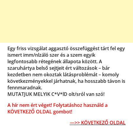
Egy friss vizsgálat aggasztó összefüggést tárt fel egy
ismert imm/nlzáló szer és a szem egyik
legfontosabb rétegének állapota között. A
szaruhártya belső sejtjeit ért változások – bár
kezdetben nem okoztak látásproblémát – komoly
következményekkel járhatnak, ha hosszabb távon is
fennmaradnak.
MUTATJUK MELYIK C*V*lD olt/sról van szó!
A hír nem ért véget! Folytatáshoz használd a
KÖVETKEZŐ OLDAL gombot!
—>> KÖVETKEZŐ OLDAL