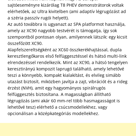
sajtóeseményre kizárólag T8 PHEV demonstrátorok voltak
elérhetőek, az Ultra kivitelben (ami adaptív légrugózást ad
a széria passzív rugói helyett).
Az autó továbbra is ugyanazt az SPA platformot használja,
amely az XC90 nagyobb testvérét is támogatja, így sok
szempontból pontosan olyan, amilyennek látszik: egy kicsit
összefőzött XC90.
Alapfelszereltségként az XC60 összkerékhajtással, dupla
keresztlengőkaros első felfüggesztéssel és hátsó multi-link
elrendezéssel rendelkezik. Mint az XC90, a hátsó tengelyen
keresztirányú kompozit laprugó található, amely lehetővé
teszi a könnyebb, kompakt kialakítást, és elvileg simább
utazást biztosít, miközben javítja a zajt, vibrációt és a rideg
érzést (NVH), amit egy hagyományos spirálrugós
felfüggesztés biztosítana. A magasságban állítható
légrugózás (ami akár 60 mm-rel több hasmagasságot is
lehetővé tesz) elérhető a csúcsmodellekhez, vagy
opcionálisan a középkategóriás modellekhez.