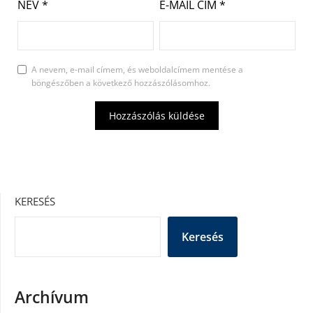
NÉV
*
E-MAIL CÍM
*
A nevem, e-mail címem, és weboldalcímem mentése a
böngészőben a következő hozzászólásomhoz.
KERESÉS
Keresés
Archívum