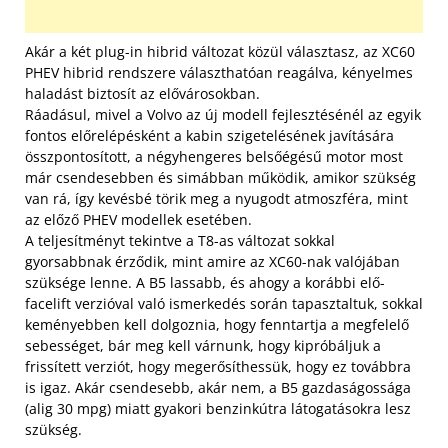
Akár a két plug-in hibrid változat közül választasz, az XC60
PHEV hibrid rendszere választhatóan reagálva, kényelmes
haladást biztosít az elővárosokban.
Ráadásul, mivel a Volvo az új modell fejlesztésénél az egyik
fontos előrelépésként a kabin szigetelésének javítására
összpontosított, a négyhengeres belsőégésű motor most
már csendesebben és simábban működik, amikor szükség
van rá, így kevésbé törik meg a nyugodt atmoszféra, mint
az előző PHEV modellek esetében.
A teljesítményt tekintve a T8-as változat sokkal
gyorsabbnak érződik, mint amire az XC60-nak valójában
szüksége lenne. A B5 lassabb, és ahogy a korábbi elő-
facelift verzióval való ismerkedés során tapasztaltuk, sokkal
keményebben kell dolgoznia, hogy fenntartja a megfelelő
sebességet, bár meg kell várnunk, hogy kipróbáljuk a
frissített verziót, hogy megerősíthessük, hogy ez továbbra
is igaz. Akár csendesebb, akár nem, a B5 gazdaságossága
(alig 30 mpg) miatt gyakori benzinkútra látogatásokra lesz
szükség.