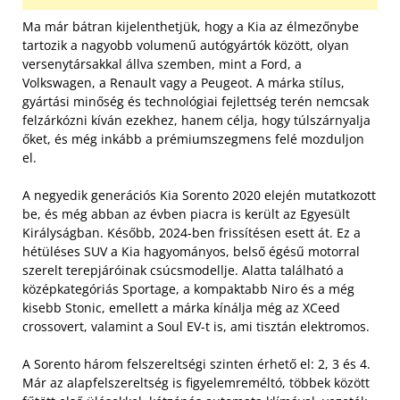
Ma már bátran kijelenthetjük, hogy a Kia az élmezőnybe
tartozik a nagyobb volumenű autógyártók között, olyan
versenytársakkal állva szemben, mint a Ford, a
Volkswagen, a Renault vagy a Peugeot. A márka stílus,
gyártási minőség és technológiai fejlettség terén nemcsak
felzárkózni kíván ezekhez, hanem célja, hogy túlszárnyalja
őket, és még inkább a prémiumszegmens felé mozduljon
el.
A negyedik generációs Kia Sorento 2020 elején mutatkozott
be, és még abban az évben piacra is került az Egyesült
Királyságban. Később, 2024-ben frissítésen esett át. Ez a
hétüléses SUV a Kia hagyományos, belső égésű motorral
szerelt terepjáróinak csúcsmodellje. Alatta található a
középkategóriás Sportage, a kompaktabb Niro és a még
kisebb Stonic, emellett a márka kínálja még az XCeed
crossovert, valamint a Soul EV-t is, ami tisztán elektromos.
A Sorento három felszereltségi szinten érhető el: 2, 3 és 4.
Már az alapfelszereltség is figyelemreméltó, többek között