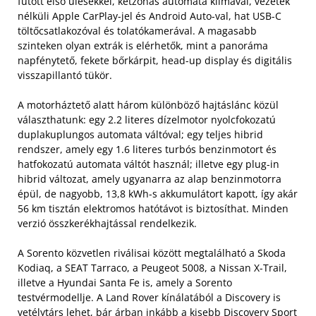
fűtött első ülésekkel, kétzónás automata klímával, vezeték
nélküli Apple CarPlay-jel és Android Auto-val, hat USB-C
töltőcsatlakozóval és tolatókamerával. A magasabb
szinteken olyan extrák is elérhetők, mint a panoráma
napfénytető, fekete bőrkárpit, head-up display és digitális
visszapillantó tükör.
A motorháztető alatt három különböző hajtáslánc közül
választhatunk: egy 2.2 literes dízelmotor nyolcfokozatú
duplakuplungos automata váltóval; egy teljes hibrid
rendszer, amely egy 1.6 literes turbós benzinmotort és
hatfokozatú automata váltót használ; illetve egy plug-in
hibrid változat, amely ugyanarra az alap benzinmotorra
épül, de nagyobb, 13,8 kWh-s akkumulátort kapott, így akár
56 km tisztán elektromos hatótávot is biztosíthat. Minden
verzió összkerékhajtással rendelkezik.
A Sorento közvetlen riválisai között megtalálható a Skoda
Kodiaq, a SEAT Tarraco, a Peugeot 5008, a Nissan X-Trail,
illetve a Hyundai Santa Fe is, amely a Sorento
testvérmodellje. A Land Rover kínálatából a Discovery is
vetélytárs lehet, bár árban inkább a kisebb Discovery Sport