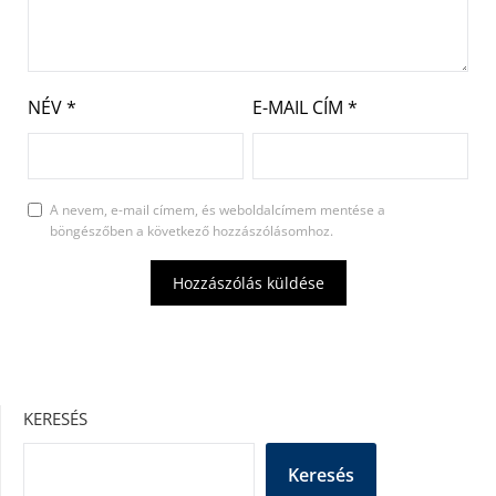
NÉV
*
E-MAIL CÍM
*
A nevem, e-mail címem, és weboldalcímem mentése a
böngészőben a következő hozzászólásomhoz.
KERESÉS
Keresés