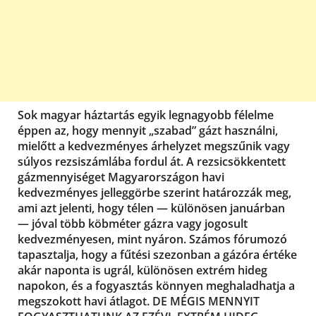
Sok magyar háztartás egyik legnagyobb félelme
éppen az, hogy mennyit „szabad” gázt használni,
mielőtt a kedvezményes árhelyzet megszűnik vagy
súlyos rezsiszámlába fordul át. A rezsicsökkentett
gázmennyiséget Magyarországon havi
kedvezményes jelleggörbe szerint határozzák meg,
ami azt jelenti, hogy télen — különösen januárban
— jóval több köbméter gázra vagy jogosult
kedvezményesen, mint nyáron. Számos fórumozó
tapasztalja, hogy a fűtési szezonban a gázóra értéke
akár naponta is ugrál, különösen extrém hideg
napokon, és a fogyasztás könnyen meghaladhatja a
megszokott havi átlagot. DE MÉGIS MENNYIT