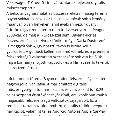
Volkswagen T-Cross R-Line változatának teljesen digitális
műszercsoportja.
A belső anyaghasználat és összeszerelési minőség terén a
Bayon sokban osztozik az i20-as kisautóval: sok a kemény
műanyag olyan helyeken, ahol gyakran nézünk vagy
érintünk, így ezen a téren nem tud versenyezni a Peugeot
2008-cal, de még a T-Cross-szal sem. Ugyanakkor az
összeszerelés masszívnak tűnik – még a Dacia Dusterénél
is meggyőzőbb –, így hosszú távon is bírnia kell a
gyűrődést. A gombok kellemesen működnek, és a prémium
felszereltségű változatban szerencsére sok van belőlük,
míg a kormány mögötti kapcsolók és a klímavezérlő tekerők
is precízen járnak.
Infotainment téren a Bayon minden felszereltségi szinten
nagyon jól el van látva. A már említett digitális
műszeregységen túl már az alap, Advance szint is 10,25
colos központi érintőképernyőt kínál, ami korábban csak a
magasabb felszereltségű változatok sajátja volt. Ez a
rendszer tartalmaz Bluetooth-ot, digitális rádiót, beépített
navigációt, valamint teljes Android Auto és Apple CarPlay