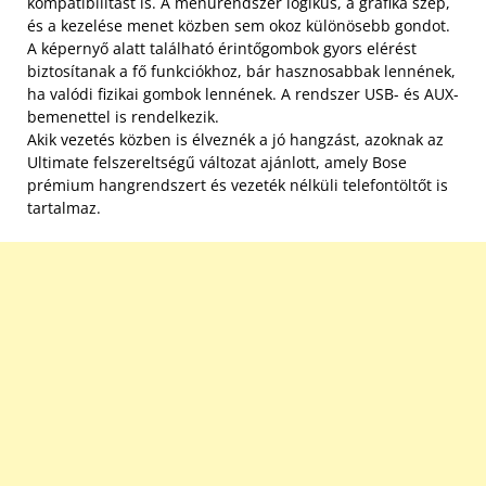
kompatibilitást is. A menürendszer logikus, a grafika szép,
és a kezelése menet közben sem okoz különösebb gondot.
A képernyő alatt található érintőgombok gyors elérést
biztosítanak a fő funkciókhoz, bár hasznosabbak lennének,
ha valódi fizikai gombok lennének. A rendszer USB- és AUX-
bemenettel is rendelkezik.
Akik vezetés közben is élveznék a jó hangzást, azoknak az
Ultimate felszereltségű változat ajánlott, amely Bose
prémium hangrendszert és vezeték nélküli telefontöltőt is
tartalmaz.