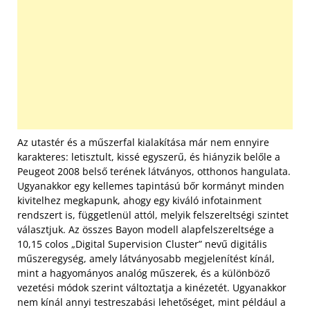
Az utastér és a műszerfal kialakítása már nem ennyire
karakteres: letisztult, kissé egyszerű, és hiányzik belőle a
Peugeot 2008 belső terének látványos, otthonos hangulata.
Ugyanakkor egy kellemes tapintású bőr kormányt minden
kivitelhez megkapunk, ahogy egy kiváló infotainment
rendszert is, függetlenül attól, melyik felszereltségi szintet
választjuk. Az összes Bayon modell alapfelszereltsége a
10,15 colos „Digital Supervision Cluster” nevű digitális
műszeregység, amely látványosabb megjelenítést kínál,
mint a hagyományos analóg műszerek, és a különböző
vezetési módok szerint változtatja a kinézetét. Ugyanakkor
nem kínál annyi testreszabási lehetőséget, mint például a