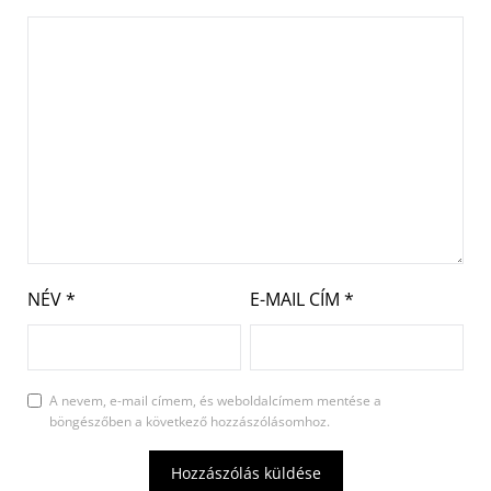
NÉV
*
E-MAIL CÍM
*
A nevem, e-mail címem, és weboldalcímem mentése a
böngészőben a következő hozzászólásomhoz.