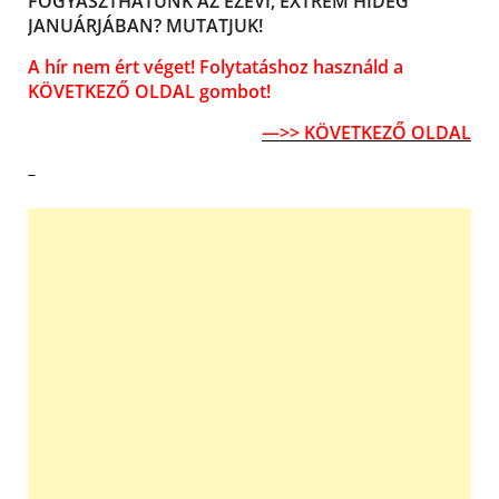
FOGYASZTHATUNK AZ EZÉVI, EXTRÉM HIDEG
JANUÁRJÁBAN? MUTATJUK!
A hír nem ért véget! Folytatáshoz használd a
KÖVETKEZŐ OLDAL gombot!
—>> KÖVETKEZŐ OLDAL
–