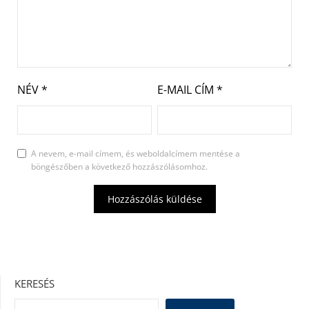
NÉV
*
E-MAIL CÍM
*
A nevem, e-mail címem, és weboldalcímem mentése a
böngészőben a következő hozzászólásomhoz.
KERESÉS