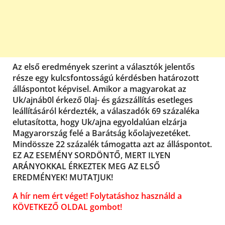
Az első eredmények szerint a választók jelentős
része egy kulcsfontosságú kérdésben határozott
álláspontot képvisel. Amikor a magyarokat az
Uk/ajnáb0l érkező 0laj- és gázszállítás esetleges
leállításáról kérdezték, a válaszadók 69 százaléka
elutasította, hogy Uk/ajna egyoldalúan elzárja
Magyarország felé a Barátság kőolajvezetéket.
Mindössze 22 százalék támogatta azt az álláspontot.
EZ AZ ESEMÉNY SORDÖNTŐ, MERT ILYEN
ARÁNYOKKAL ÉRKEZTEK MEG AZ ELSŐ
EREDMÉNYEK! MUTATJUK!
A hír nem ért véget! Folytatáshoz használd a
KÖVETKEZŐ OLDAL gombot!