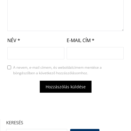
NÉV
*
E-MAIL CÍM
*
A nevem, e-mail címem, és weboldalcímem mentése a
böngészőben a következő hozzászólásomhoz.
KERESÉS