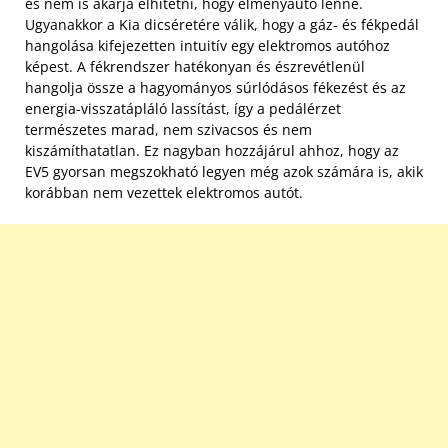
és nem is akarja elhitetni, hogy élményautó lenne.
Ugyanakkor a Kia dicséretére válik, hogy a gáz- és fékpedál
hangolása kifejezetten intuitív egy elektromos autóhoz
képest. A fékrendszer hatékonyan és észrevétlenül
hangolja össze a hagyományos súrlódásos fékezést és az
energia-visszatápláló lassítást, így a pedálérzet
természetes marad, nem szivacsos és nem
kiszámíthatatlan. Ez nagyban hozzájárul ahhoz, hogy az
EV5 gyorsan megszokható legyen még azok számára is, akik
korábban nem vezettek elektromos autót.