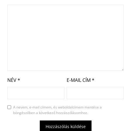
NÉV
*
E-MAIL CÍM
*
A nevem, e-mail címem, és weboldalcímem mentése a
böngészőben a következő hozzászólásomhoz.