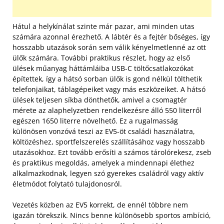
Hátul a helykínálat szinte már pazar, ami minden utas
számára azonnal érezhető. A lábtér és a fejtér bőséges, így
hosszabb utazások során sem válik kényelmetlenné az ott
ülők számára. További praktikus részlet, hogy az első
ülések műanyag háttámláiba USB-C töltőcsatlakozókat
építettek, így a hátsó sorban ülők is gond nélkül tölthetik
telefonjaikat, táblagépeiket vagy más eszközeiket. A hátsó
ülések teljesen síkba dönthetők, amivel a csomagtér
mérete az alaphelyzetben rendelkezésre álló 550 literről
egészen 1650 literre növelhető. Ez a rugalmasság
különösen vonzóvá teszi az EV5-öt családi használatra,
költözéshez, sportfelszerelés szállításához vagy hosszabb
utazásokhoz. Ezt tovább erősíti a számos tárolórekesz, zseb
és praktikus megoldás, amelyek a mindennapi élethez
alkalmazkodnak, legyen szó gyerekes családról vagy aktív
életmódot folytató tulajdonosról.
Vezetés közben az EV5 korrekt, de ennél többre nem
igazán törekszik. Nincs benne különösebb sportos ambíció,