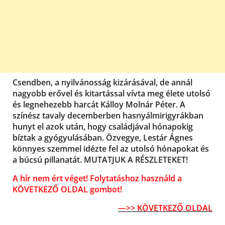
Csendben, a nyilvánosság kizárásával, de annál
nagyobb erővel és kitartással vívta meg élete utolsó
és legnehezebb harcát Kálloy Molnár Péter. A
színész tavaly decemberben hasnyálmirigyrákban
hunyt el azok után, hogy családjával hónapokig
bíztak a gyógyulásában. Özvegye, Lestár Ágnes
könnyes szemmel idézte fel az utolsó hónapokat és
a búcsú pillanatát. MUTATJUK A RÉSZLETEKET!
A hír nem ért véget! Folytatáshoz használd a
KÖVETKEZŐ OLDAL gombot!
—>> KÖVETKEZŐ OLDAL