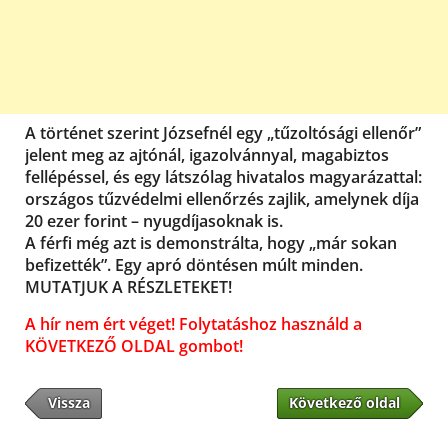
A történet szerint Józsefnél egy „tűzoltósági ellenőr”
jelent meg az ajtónál, igazolvánnyal, magabiztos
fellépéssel, és egy látszólag hivatalos magyarázattal:
országos tűzvédelmi ellenőrzés zajlik, amelynek díja
20 ezer forint – nyugdíjasoknak is.
A férfi még azt is demonstrálta, hogy „már sokan
befizették”. Egy apró döntésen múlt minden.
MUTATJUK A RÉSZLETEKET!
A hír nem ért véget! Folytatáshoz használd a
KÖVETKEZŐ OLDAL gombot!
Vissza
Következő oldal