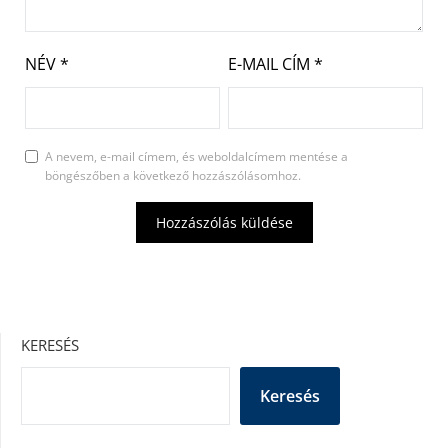
NÉV
*
E-MAIL CÍM
*
A nevem, e-mail címem, és weboldalcímem mentése a
böngészőben a következő hozzászólásomhoz.
KERESÉS
Keresés