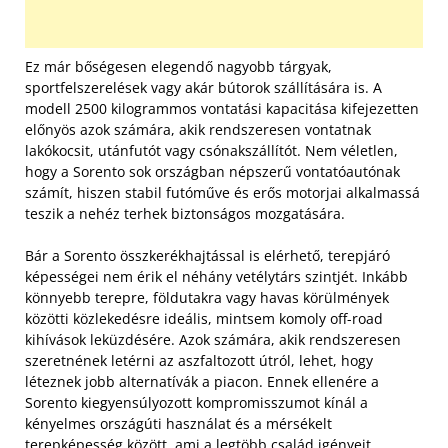
Ez már bőségesen elegendő nagyobb tárgyak,
sportfelszerelések vagy akár bútorok szállítására is. A
modell 2500 kilogrammos vontatási kapacitása kifejezetten
előnyös azok számára, akik rendszeresen vontatnak
lakókocsit, utánfutót vagy csónakszállítót. Nem véletlen,
hogy a Sorento sok országban népszerű vontatóautónak
számít, hiszen stabil futóműve és erős motorjai alkalmassá
teszik a nehéz terhek biztonságos mozgatására.
Bár a Sorento összkerékhajtással is elérhető, terepjáró
képességei nem érik el néhány vetélytárs szintjét. Inkább
könnyebb terepre, földutakra vagy havas körülmények
közötti közlekedésre ideális, mintsem komoly off-road
kihívások leküzdésére. Azok számára, akik rendszeresen
szeretnének letérni az aszfaltozott útról, lehet, hogy
léteznek jobb alternatívák a piacon. Ennek ellenére a
Sorento kiegyensúlyozott kompromisszumot kínál a
kényelmes országúti használat és a mérsékelt
terepképesség között, ami a legtöbb család igényeit