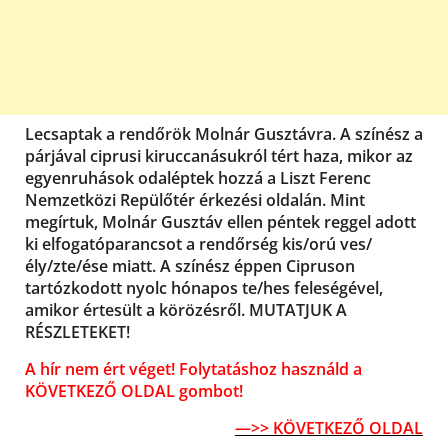
Lecsaptak a rendőrök Molnár Gusztávra. A színész a
párjával ciprusi kiruccanásukról tért haza, mikor az
egyenruhások odaléptek hozzá a Liszt Ferenc
Nemzetközi Repülőtér érkezési oldalán. Mint
megírtuk, Molnár Gusztáv ellen péntek reggel adott
ki elfogatóparancsot a rendőrség kis/orú ves/
ély/zte/ése miatt. A színész éppen Cipruson
tartózkodott nyolc hónapos te/hes feleségével,
amikor értesült a körözésről. MUTATJUK A
RÉSZLETEKET!
A hír nem ért véget! Folytatáshoz használd a
KÖVETKEZŐ OLDAL gombot!
—>> KÖVETKEZŐ OLDAL