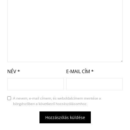
NÉV
*
E-MAIL CÍM
*
A nevem, e-mail címem, és weboldalcímem mentése a
böngészőben a következő hozzászólásomhoz.