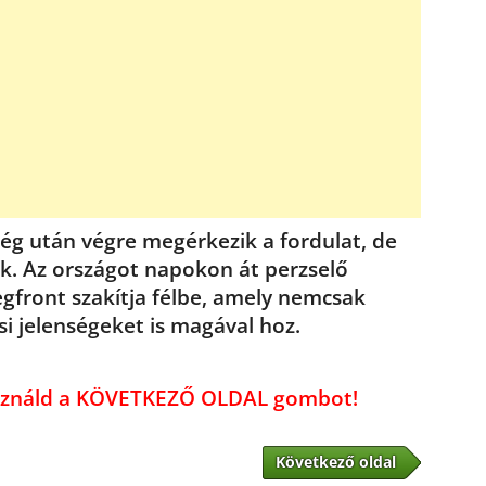
ség után végre megérkezik a fordulat, de
. Az országot napokon át perzselő
gfront szakítja félbe, amely nemcsak
si jelenségeket is magával hoz.
használd a KÖVETKEZŐ OLDAL gombot!
Következő oldal