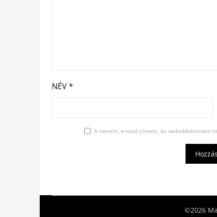
NÉV
*
A nevem, e-mail címem, és weboldalcímem m
©2026 Mat