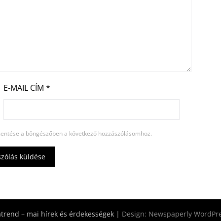
E-MAIL CÍM
*
entése a böngészőben a következő hozzászólásomhoz.
rend – mai hírek és érdekességek
| Design:
Newspaperly WordPr