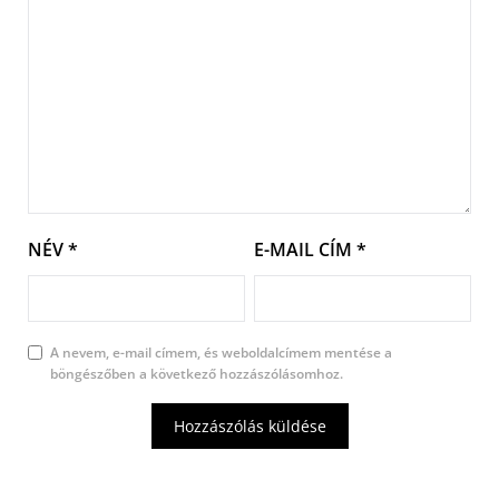
NÉV
*
E-MAIL CÍM
*
A nevem, e-mail címem, és weboldalcímem mentése a
böngészőben a következő hozzászólásomhoz.