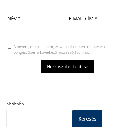
NÉV
*
E-MAIL CÍM
*
A nevem, e-mail címem, és weboldalcímem mentése a
böngészőben a következő hozzászólásomhoz.
KERESÉS
Keresés