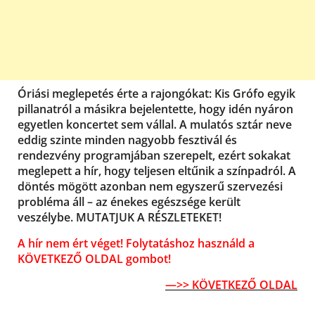
Óriási meglepetés érte a rajongókat: Kis Grófo egyik
pillanatról a másikra bejelentette, hogy idén nyáron
egyetlen koncertet sem vállal. A mulatós sztár neve
eddig szinte minden nagyobb fesztivál és
rendezvény programjában szerepelt, ezért sokakat
meglepett a hír, hogy teljesen eltűnik a színpadról. A
döntés mögött azonban nem egyszerű szervezési
probléma áll – az énekes egészsége került
veszélybe. MUTATJUK A RÉSZLETEKET!
A hír nem ért véget! Folytatáshoz használd a
KÖVETKEZŐ OLDAL gombot!
—>> KÖVETKEZŐ OLDAL