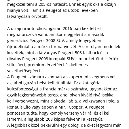
megközelíteni a 205-ös hatását. Ennek egyik oka a dizájn
hiánya volt – amit a Peugeot az utóbbi években
látványosan orvosolt.
A dizájn iránti fókusz igazán 2016-ban kezdett el
meghatározóvá válni, amikor megjelent a második
generációs Peugeot 3008 SUV, amely lényegében
újradefiniálta a márka formanyelvét. A sort olyan modellek
követték, mint a látványos Peugeot 508 fastback és a
divatos Peugeot 2008 kompakt SUV – mindkettőt dicsérték
stílusáért, prémium érzetéért és kellemes
vezethetőségéért.
A Peugeot számára azonban a szupermini szegmens volt
az, ahol igazán helyt kellett állnia. Ez a kategória
kulcsfontosságú a francia márka számára, ugyanakkor az
egyik legkeményebb terep, ahol olyan kiváló riválisokkal
kell versenyezni, mint a Skoda Fabia, a Volkswagen Polo, a
Renault Clio vagy éppen a MINI Cooper. A Peugeot
pontosan tudta, hogy komoly verseny vár rá, és el kell
ismerni, a legújabb 208 képes felvenni a kesztyűt.
A legjobbak közé bekerülni egy dolog, de őket legyőzni már