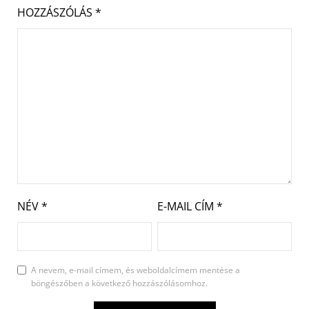
HOZZÁSZÓLÁS
*
NÉV
*
E-MAIL CÍM
*
A nevem, e-mail címem, és weboldalcímem mentése a
böngészőben a következő hozzászólásomhoz.