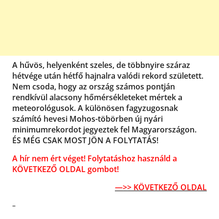
A hűvös, helyenként szeles, de többnyire száraz
hétvége után hétfő hajnalra valódi rekord született.
Nem csoda, hogy az ország számos pontján
rendkívül alacsony hőmérsékleteket mértek a
meteorológusok. A különösen fagyzugosnak
számító hevesi Mohos-töbörben új nyári
minimumrekordot jegyeztek fel Magyarországon.
ÉS MÉG CSAK MOST JÖN A FOLYTATÁS!
A hír nem ért véget! Folytatáshoz használd a
KÖVETKEZŐ OLDAL gombot!
—>> KÖVETKEZŐ OLDAL
–