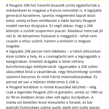
A Peugeot 208-hoz hasonló kisautók szinte egybeforrtak a
márkanévvel és magával a francia nemzettel is. A legújabb
generáció karakteres, sportos megjelenést kapott kívül-
belül, amely erősen emlékeztet a többi kortárs Peugeot
modell merész dizájnjára. Ez segít abban, hogy a 208
kitűnjön a zsúfolt szupermini piacon. Ráadásul nemcsak jól
néz ki, de kényelmes futásával is meggyőző – tehát nem
csupán a stílus számít, hanem a tartalom is megvan
mögötte.
A legújabb 208 persze nem tökéletes – a hátsó üléssorban
kissé szűkös a hely, és a csomagtartó sem a legnagyobb a
kategóriában. Emellett drágább is lehet néhány
kulcsfontosságú vetélytársánál. Ugyanakkor a 208 széles
választékot kínál a vásárlóknak, négy felszereltségi szinttel,
valamint benzines és mild-hibrid motorváltozatokkal. És
persze ott van a teljesen elektromos E-208 is.
A Peugeot korábban is remek kisautókat készített – elég
csak a legendás Peugeot 205-re gondolni, amely az 1980-as
és ’90-es években óriási siker volt egész Európában. A
márka ezt követően kissé elvesztette a fonalat, és bár
gyártott tisztességes számú autót, egyik sem tudta igazán