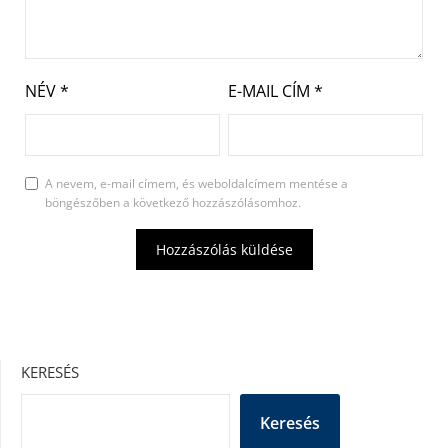
NÉV
*
E-MAIL CÍM
*
A nevem, e-mail címem, és weboldalcímem mentése a
böngészőben a következő hozzászólásomhoz.
KERESÉS
Keresés