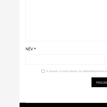
NÉV
*
A nevem, e-mail címem, és weboldalcímem m