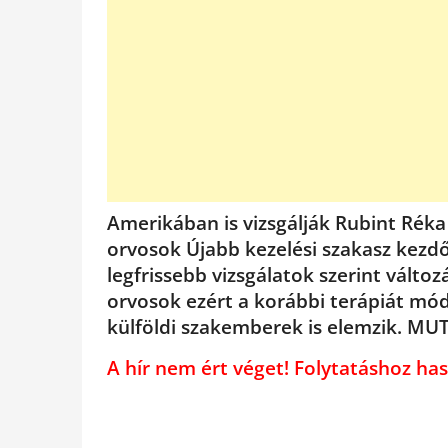
Amerikában is vizsgálják Rubint Réka 
orvosok Újabb kezelési szakasz kezd
legfrissebb vizsgálatok szerint válto
orvosok ezért a korábbi terápiát mód
külföldi szakemberek is elemzik. M
A hír nem ért véget! Folytatáshoz 