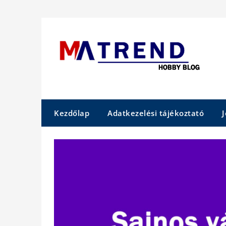
Skip
to
content
Kezdőlap
Adatkezelési tájékoztató
J