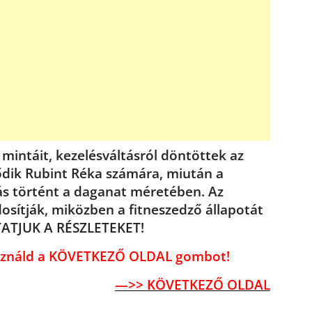
mintáit, kezelésváltásról döntöttek az
ődik Rubint Réka számára, miután a
zás történt a daganat méretében. Az
osítják, miközben a fitneszedző állapotát
UTATJUK A RÉSZLETEKET!
használd a KÖVETKEZŐ OLDAL gombot!
—>> KÖVETKEZŐ OLDAL