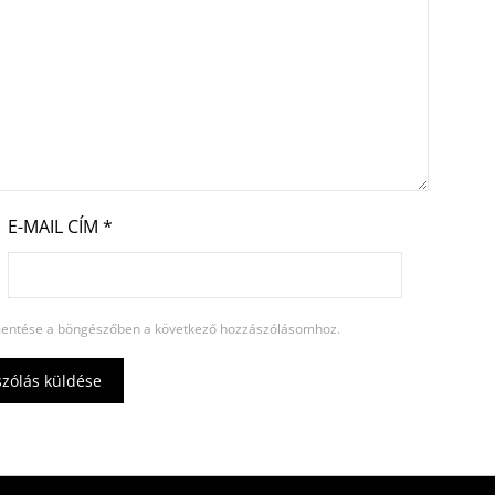
E-MAIL CÍM
*
entése a böngészőben a következő hozzászólásomhoz.