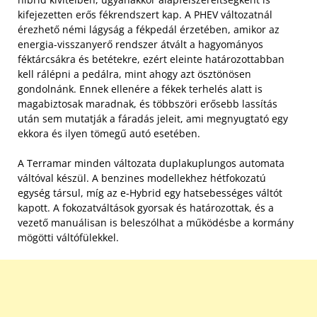
kifejezetten erős fékrendszert kap. A PHEV változatnál
érezhető némi lágyság a fékpedál érzetében, amikor az
energia-visszanyerő rendszer átvált a hagyományos
féktárcsákra és betétekre, ezért eleinte határozottabban
kell rálépni a pedálra, mint ahogy azt ösztönösen
gondolnánk. Ennek ellenére a fékek terhelés alatt is
magabiztosak maradnak, és többszöri erősebb lassítás
után sem mutatják a fáradás jeleit, ami megnyugtató egy
ekkora és ilyen tömegű autó esetében.
A Terramar minden változata duplakuplungos automata
váltóval készül. A benzines modellekhez hétfokozatú
egység társul, míg az e-Hybrid egy hatsebességes váltót
kapott. A fokozatváltások gyorsak és határozottak, és a
vezető manuálisan is beleszólhat a működésbe a kormány
mögötti váltófülekkel.