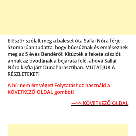
Először szólalt meg a baleset óta Sallai Nóra férje.
Szomorúan tudatta, hogy búcsúznak és emlékeznek
meg az 5 éves Bendéről: Kitűzték a fekete zászlót
annak az óvodának a bejárata felé, ahová Sallai
Nóra kisfia járt Dunaharasztiban. MUTATJUK A
RÉSZLETEKET!
A hír nem ért véget! Folytatáshoz használd a
KÖVETKEZŐ OLDAL gombot!
—>> KÖVETKEZŐ OLDAL
–