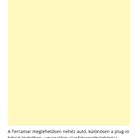
A Terramar meglehetősen nehéz autó, különösen a plug-in
hibrid kivitelben, ugyanakkor alapfelszereltségként is