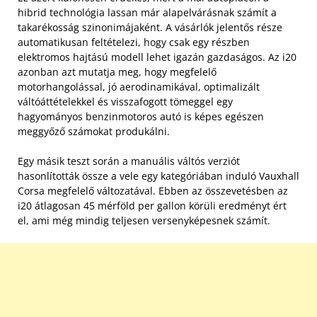
hibrid technológia lassan már alapelvárásnak számít a
takarékosság szinonimájaként. A vásárlók jelentős része
automatikusan feltételezi, hogy csak egy részben
elektromos hajtású modell lehet igazán gazdaságos. Az i20
azonban azt mutatja meg, hogy megfelelő
motorhangolással, jó aerodinamikával, optimalizált
váltóáttételekkel és visszafogott tömeggel egy
hagyományos benzinmotoros autó is képes egészen
meggyőző számokat produkálni.
Egy másik teszt során a manuális váltós verziót
hasonlították össze a vele egy kategóriában induló Vauxhall
Corsa megfelelő változatával. Ebben az összevetésben az
i20 átlagosan 45 mérföld per gallon körüli eredményt ért
el, ami még mindig teljesen versenyképesnek számít.