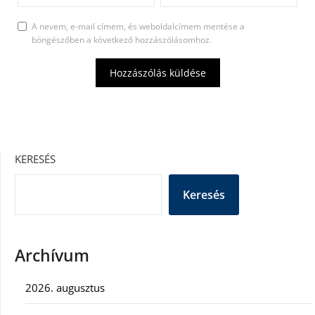
A nevem, e-mail címem, és weboldalcímem mentése a
böngészőben a következő hozzászólásomhoz.
KERESÉS
Keresés
Archívum
2026. augusztus