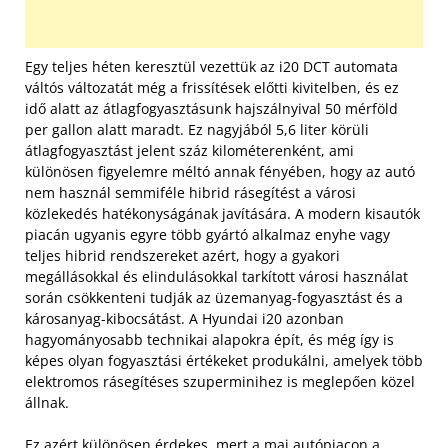
Egy teljes héten keresztül vezettük az i20 DCT automata
váltós változatát még a frissítések előtti kivitelben, és ez
idő alatt az átlagfogyasztásunk hajszálnyival 50 mérföld
per gallon alatt maradt. Ez nagyjából 5,6 liter körüli
átlagfogyasztást jelent száz kilométerenként, ami
különösen figyelemre méltó annak fényében, hogy az autó
nem használ semmiféle hibrid rásegítést a városi
közlekedés hatékonyságának javítására. A modern kisautók
piacán ugyanis egyre több gyártó alkalmaz enyhe vagy
teljes hibrid rendszereket azért, hogy a gyakori
megállásokkal és elindulásokkal tarkított városi használat
során csökkenteni tudják az üzemanyag-fogyasztást és a
károsanyag-kibocsátást. A Hyundai i20 azonban
hagyományosabb technikai alapokra épít, és még így is
képes olyan fogyasztási értékeket produkálni, amelyek több
elektromos rásegítéses szuperminihez is meglepően közel
állnak.
Ez azért különösen érdekes, mert a mai autópiacon a