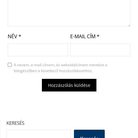
NÉV
*
E-MAIL CÍM
*
A nevem, e-mail címem, és weboldalcímem mentése a
böngészőben a következő hozzászólásomhoz.
KERESÉS