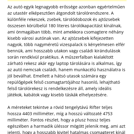
Az autó egyik legnagyobb erőssége azonban egyértelműen
az utastér elképesztően átgondolt tárolórendszere. A
különféle rekeszek, zsebek, tárolódobozok és ajtózsebek
összesen körülbelül 180 literes tárolókapacitást kínálnak,
ami önmagában több, mint amekkora csomagtere néhány
kisebb városi autónak van. Az ajtózsebek kifejezetten
nagyok, több nagyméretű vizespalack is kényelmesen elfér
bennük, ami hosszabb utakon vagy családi kirándulások
során rendkívül praktikus. A műszerfalban kialakított
zárható rekesz akár egy laptop tárolására is alkalmas, így
az autó nemcsak családi, hanem munkacélú használatra is
jól beválhat. Emellett a hátsó utasok számára egy
repülőgépek felső csomagtartójához hasonló, lehajtható
felső tárolórekesz is rendelkezésre áll, amely ideális
játékok, kabátok vagy kisebb táskák elhelyezésére.
A méreteket tekintve a rövid tengelytávú Rifter teljes
hossza 4403 milliméter, míg a hosszú változaté 4753
milliméter. Fontos részlet, hogy a plusz hossz teljes
egészében a harmadik üléssor mögött jelenik meg, ami azt
jelenti, hogy a hosszabb kivitel hatalmas csomagteret kínál