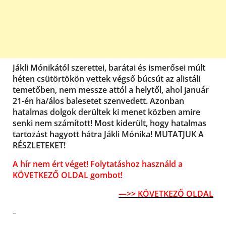
Jákli Mónikától szerettei, barátai és ismerősei múlt
héten csütörtökön vettek végső búcsút az alistáli
temetőben, nem messze attól a helytől, ahol január
21-én ha/álos balesetet szenvedett. Azonban
hatalmas dolgok derültek ki menet közben amire
senki nem számított! Most kiderült, hogy hatalmas
tartozást hagyott hátra Jákli Mónika! MUTATJUK A
RÉSZLETEKET!
A hír nem ért véget! Folytatáshoz használd a
KÖVETKEZŐ OLDAL gombot!
—>> KÖVETKEZŐ OLDAL
–