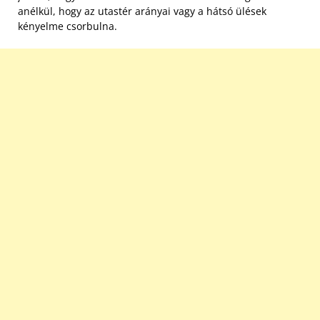
anélkül, hogy az utastér arányai vagy a hátsó ülések
kényelme csorbulna.