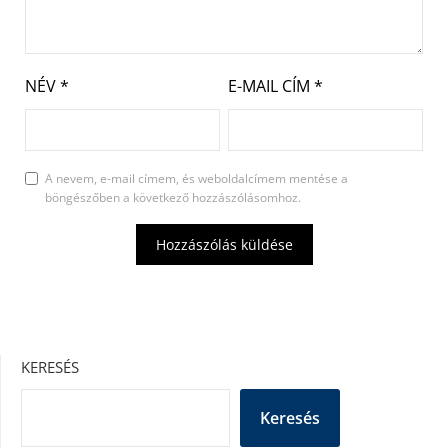
NÉV
*
E-MAIL CÍM
*
A nevem, e-mail címem, és weboldalcímem mentése a
böngészőben a következő hozzászólásomhoz.
KERESÉS
Keresés