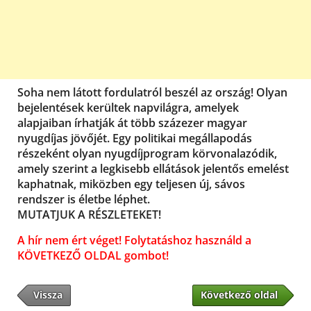
Soha nem látott fordulatról beszél az ország! Olyan
bejelentések kerültek napvilágra, amelyek
alapjaiban írhatják át több százezer magyar
nyugdíjas jövőjét. Egy politikai megállapodás
részeként olyan nyugdíjprogram körvonalazódik,
amely szerint a legkisebb ellátások jelentős emelést
kaphatnak, miközben egy teljesen új, sávos
rendszer is életbe léphet.
MUTATJUK A RÉSZLETEKET!
A hír nem ért véget! Folytatáshoz használd a
KÖVETKEZŐ OLDAL gombot!
Vissza
Következő oldal