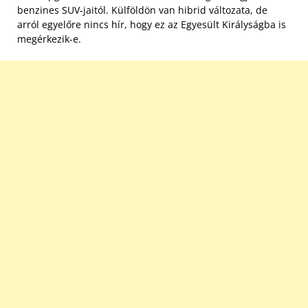
benzines SUV-jaitól. Külföldön van hibrid változata, de
arról egyelőre nincs hír, hogy ez az Egyesült Királyságba is
megérkezik-e.