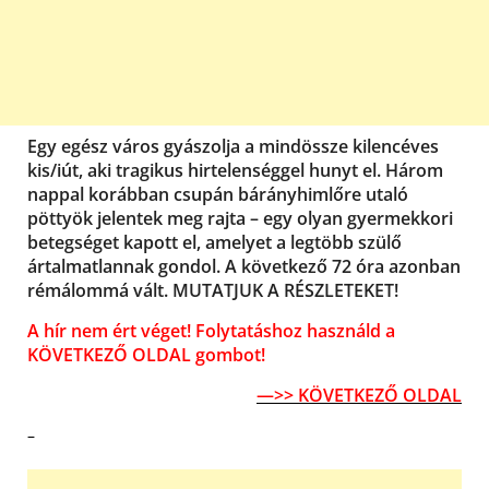
Egy egész város gyászolja a mindössze kilencéves
kis/iút, aki tragikus hirtelenséggel hunyt el. Három
nappal korábban csupán bárányhimlőre utaló
pöttyök jelentek meg rajta – egy olyan gyermekkori
betegséget kapott el, amelyet a legtöbb szülő
ártalmatlannak gondol. A következő 72 óra azonban
rémálommá vált. MUTATJUK A RÉSZLETEKET!
A hír nem ért véget! Folytatáshoz használd a
KÖVETKEZŐ OLDAL gombot!
—>> KÖVETKEZŐ OLDAL
–