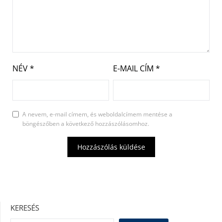
NÉV
*
E-MAIL CÍM
*
A nevem, e-mail címem, és weboldalcímem mentése a
böngészőben a következő hozzászólásomhoz.
KERESÉS