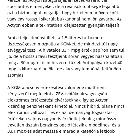
Persze, az Actyon kategóriájában kevés vásárló vár
sportautós élményeket, de a riválisok többsége legalább
azt a biztonságot megadja, hogy hirtelen manővereknél
vagy egy rosszul sikerült bukkanónál nem jön zavarba. Az
Actyon ebben a tekintetben kifejezetten gyengén teljesít.
Ami a teljesítményt illeti, a 1,5 literes turbómotor
tisztességesen mozgatja a KGM-et, de mindezt túl nagy
étvággyal teszi. A hivatalos 33,1 mpg érték papíron sem túl
jó, de a hosszú távú tesztjeink során vegyes használatban
még a 30 mpg-et is nehezen értük el. Autópályán közel 40
mpg is kihozható belőle, de alacsony tempónál feltűnően
szomjas.
A KGM alacsony értékesítési volumene miatt nem
kényszerül megfelelni a ZEV-kvótáknak vagy egyéb
elektromos értékesítési elvárásoknak, így az Actyon
kizárólag benzinesként érhető el. Nincs hibrid, pláne nincs
elektromos változat – és ez az üzemanyag-fogyasztási
értékeken sajnos nagyon is érződik. Jelenleg mindössze
egyetlen tisztán benzines opció létezik a modellhez, és a
33,1 mpg-es adat messze elmarad a kategória legjobb