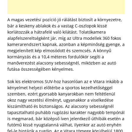
A magas vezetési pozíció jó rálátást biztosít a környezetre,
bár a keskeny ablakok és a vastag C-oszlopok kissé
korlátozzák a hátrafelé való kilátást. Tolatókamera
alapfelszereltségként jár, míg az Ultra modellek 360 fokos
kamerarendszert kapnak, azonban a képminőség gyenge, a
megjelenített kép elmosódott és szemcsés. A könnyű
kormányzás és a 10,4 méteres fordulókör segíti a
manőverezést alacsony sebességnél, miközben az autó
futása összességében kényelmes.
Sok kis elektromos SUV-hoz hasonlóan az e Vitara inkább a
kényelmet helyezi előtérbe a sportos kezelhetőséggel
szemben, ezért gyorsabb kanyarokban nem feltétlenül
okoz nagy vezetési élményt, ugyanakkor a viselkedése
kiszámítható és biztonságos. Az alacsony sebességnél
tapasztalható puhább rugózási karakter nagyobb tempónál
is megmarad, bár középső íven jelentkező úthibák esetén a
futómű kissé nyugtalanná válhat, ilyenkor az autó enyhén
fel-le hintázik a rugóin. Az e Vitara tömege körülbelül 1800