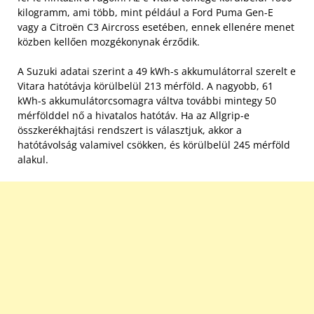
kilogramm, ami több, mint például a Ford Puma Gen-E
vagy a Citroën C3 Aircross esetében, ennek ellenére menet
közben kellően mozgékonynak érződik.
A Suzuki adatai szerint a 49 kWh-s akkumulátorral szerelt e
Vitara hatótávja körülbelül 213 mérföld. A nagyobb, 61
kWh-s akkumulátorcsomagra váltva további mintegy 50
mérfölddel nő a hivatalos hatótáv. Ha az Allgrip-e
összkerékhajtási rendszert is választjuk, akkor a
hatótávolság valamivel csökken, és körülbelül 245 mérföld
alakul.