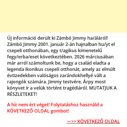
Új információ derült ki Zámbó Jimmy ha/áláról!
Zámbó Jimmy 2001. január 2-án hajnalban hu/yt el
csepeli otthonában, egy t/agikus kimenetelű
fegy/erba/eset következtében. 2026 márciusában
már arról számoltunk be, hogy a család eladta a
legenda ikonikus csepeli otthonát, amely az elmúlt
évtizedekben valóságos zarándokhellyé vált a
rajongók számára. Jimmy testvére, Árpy most
könyvet ír a velük történt tragédiáról. MUTATJUK A
RÉSZLETEKET!
A hír nem ért véget! Folytatáshoz használd a
KÖVETKEZŐ OLDAL gombot!
—>> KÖVETKEZŐ OLDAL