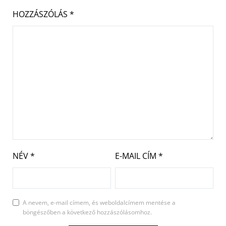
HOZZÁSZÓLÁS
*
NÉV
*
E-MAIL CÍM
*
A nevem, e-mail címem, és weboldalcímem mentése a
böngészőben a következő hozzászólásomhoz.