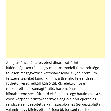
A hajtásláncot és a vezetési dinamikát érintő
különbségeken túl az egy motoros modell felszereltsége
teljesen megegyezik a kétmotoroséval. Olyan prémium
felszereltségeket kapunk, mint a Brembo fékrendszer,
fűthető, keret nélküli külső tükrök, elektromosan
működtethető csomagtérajtó, háromzónás
klímaberendezés, fűthető első ülések, egy hatalmas, 14,5
colos központi érintőképernyő Google-alapú operációs
rendszerrel, beépített alkalmazásokkal és 5G kapcsolattal,
valamint egy kifejezetten átfogó biztonsági rendszer-