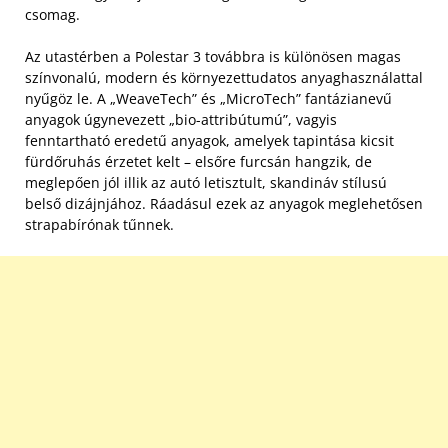
csomag.
Az utastérben a Polestar 3 továbbra is különösen magas
színvonalú, modern és környezettudatos anyaghasználattal
nyűgöz le. A „WeaveTech” és „MicroTech” fantázianevű
anyagok úgynevezett „bio-attribútumú”, vagyis
fenntartható eredetű anyagok, amelyek tapintása kicsit
fürdőruhás érzetet kelt – elsőre furcsán hangzik, de
meglepően jól illik az autó letisztult, skandináv stílusú
belső dizájnjához. Ráadásul ezek az anyagok meglehetősen
strapabírónak tűnnek.