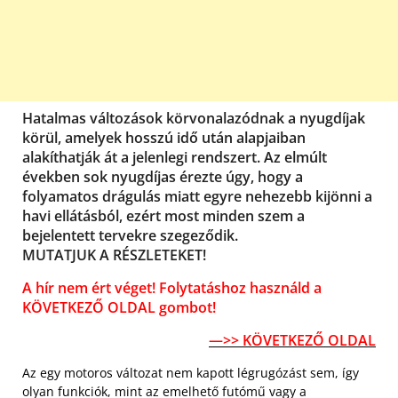
Hatalmas változások körvonalazódnak a nyugdíjak
körül, amelyek hosszú idő után alapjaiban
alakíthatják át a jelenlegi rendszert. Az elmúlt
években sok nyugdíjas érezte úgy, hogy a
folyamatos drágulás miatt egyre nehezebb kijönni a
havi ellátásból, ezért most minden szem a
bejelentett tervekre szegeződik.
MUTATJUK A RÉSZLETEKET!
A hír nem ért véget! Folytatáshoz használd a
KÖVETKEZŐ OLDAL gombot!
—>> KÖVETKEZŐ OLDAL
Az egy motoros változat nem kapott légrugózást sem, így
olyan funkciók, mint az emelhető futómű vagy a