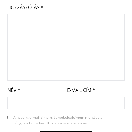
HOZZÁSZÓLÁS
*
NÉV
*
E-MAIL CÍM
*
A nevem, e-mail címem, és weboldalcímem mentése a
böngészőben a következő hozzászólásomhoz.