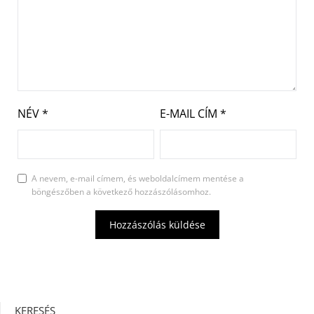
NÉV
*
E-MAIL CÍM
*
A nevem, e-mail címem, és weboldalcímem mentése a
böngészőben a következő hozzászólásomhoz.
KERESÉS