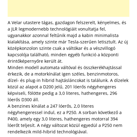
A Velar utastere tágas, gazdagon felszerelt, kényelmes, és
a JLR legmodernebb technológiáit vonultatja fel,
ugyanakkor azonnal feltűnik majd a kabin minimalista
kialakítása, amely szinte már Tesla-szerűen letisztult. Az új
középkonzolon szinte csak a váltókar és a vészvillogó
kapcsolója található, minden egyéb funkció a központi
érintőképernyőre került át.
Minden modell automata váltóval és összkerékhajtással
érkezik, de a motorkínálat igen széles, benzinmotoros,
dízel- és plug-in hibrid hajtásláncokat is találunk. A dízelek
közül az alapot a D200 jelű, 201 lóerős négyhengeres
képviseli, fölötte pedig a 3,0 literes, hathengeres, 296
lóerős D300 áll.
A benzines kínálat a 247 lóerős, 2,0 literes
négyhengeressel indul, ez a P250. A sorban következő a
P400, amely egy 3,0 literes, hathengeres motorral 394
lóerőt teljesít. A négy változat közül egyedül a P250 nem
rendelkezik mild-hibrid technológiával.