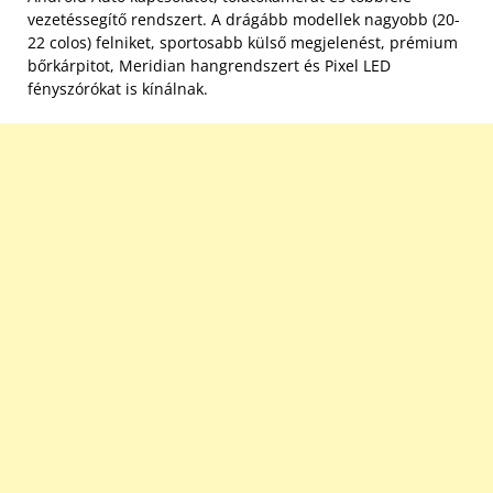
vezetéssegítő rendszert. A drágább modellek nagyobb (20-
22 colos) felniket, sportosabb külső megjelenést, prémium
bőrkárpitot, Meridian hangrendszert és Pixel LED
fényszórókat is kínálnak.