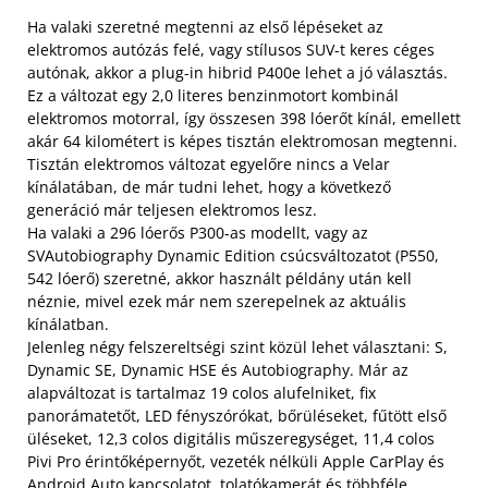
Ha valaki szeretné megtenni az első lépéseket az
elektromos autózás felé, vagy stílusos SUV-t keres céges
autónak, akkor a plug-in hibrid P400e lehet a jó választás.
Ez a változat egy 2,0 literes benzinmotort kombinál
elektromos motorral, így összesen 398 lóerőt kínál, emellett
akár 64 kilométert is képes tisztán elektromosan megtenni.
Tisztán elektromos változat egyelőre nincs a Velar
kínálatában, de már tudni lehet, hogy a következő
generáció már teljesen elektromos lesz.
Ha valaki a 296 lóerős P300-as modellt, vagy az
SVAutobiography Dynamic Edition csúcsváltozatot (P550,
542 lóerő) szeretné, akkor használt példány után kell
néznie, mivel ezek már nem szerepelnek az aktuális
kínálatban.
Jelenleg négy felszereltségi szint közül lehet választani: S,
Dynamic SE, Dynamic HSE és Autobiography. Már az
alapváltozat is tartalmaz 19 colos alufelniket, fix
panorámatetőt, LED fényszórókat, bőrüléseket, fűtött első
üléseket, 12,3 colos digitális műszeregységet, 11,4 colos
Pivi Pro érintőképernyőt, vezeték nélküli Apple CarPlay és
Android Auto kapcsolatot, tolatókamerát és többféle