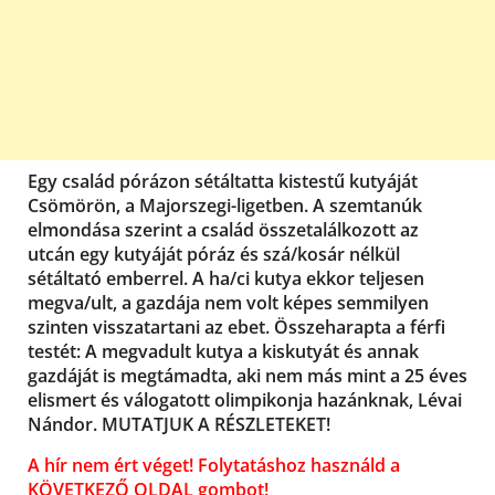
Egy család pórázon sétáltatta kistestű kutyáját
Csömörön, a Majorszegi-ligetben. A szemtanúk
elmondása szerint a család összetalálkozott az
utcán egy kutyáját póráz és szá/kosár nélkül
sétáltató emberrel. A ha/ci kutya ekkor teljesen
megva/ult, a gazdája nem volt képes semmilyen
szinten visszatartani az ebet. Összeharapta a férfi
testét: A megvadult kutya a kiskutyát és annak
gazdáját is megtámadta, aki nem más mint a 25 éves
elismert és válogatott olimpikonja hazánknak, Lévai
Nándor. MUTATJUK A RÉSZLETEKET!
A hír nem ért véget! Folytatáshoz használd a
KÖVETKEZŐ OLDAL gombot!