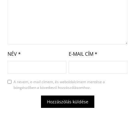
NÉV
*
E-MAIL CÍM
*
A nevem, e-mail címem, és weboldalcímem mentése a
böngészőben a következő hozzászólásomhoz.