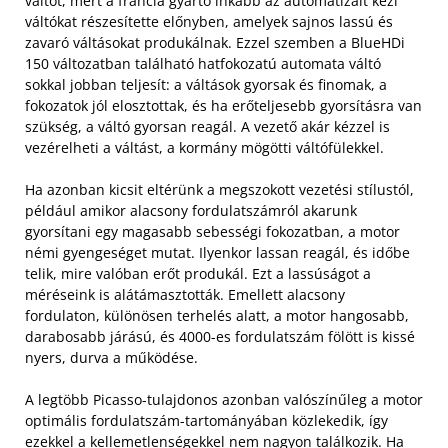
váltót, mert a francia gyártó inkább az automatizált kézi
váltókat részesítette előnyben, amelyek sajnos lassú és
zavaró váltásokat produkálnak. Ezzel szemben a BlueHDi
150 változatban található hatfokozatú automata váltó
sokkal jobban teljesít: a váltások gyorsak és finomak, a
fokozatok jól elosztottak, és ha erőteljesebb gyorsításra van
szükség, a váltó gyorsan reagál. A vezető akár kézzel is
vezérelheti a váltást, a kormány mögötti váltófülekkel.
Ha azonban kicsit eltérünk a megszokott vezetési stílustól,
például amikor alacsony fordulatszámról akarunk
gyorsítani egy magasabb sebességi fokozatban, a motor
némi gyengeséget mutat. Ilyenkor lassan reagál, és időbe
telik, mire valóban erőt produkál. Ezt a lassúságot a
méréseink is alátámasztották. Emellett alacsony
fordulaton, különösen terhelés alatt, a motor hangosabb,
darabosabb járású, és 4000-es fordulatszám fölött is kissé
nyers, durva a működése.
A legtöbb Picasso-tulajdonos azonban valószínűleg a motor
optimális fordulatszám-tartományában közlekedik, így
ezekkel a kellemetlenségekkel nem nagyon találkozik. Ha