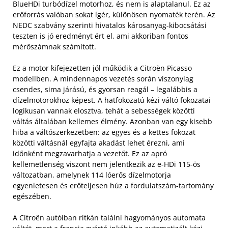
BlueHDi turbódízel motorhoz, és nem is alaptalanul. Ez az
erőforrás valóban sokat ígér, különösen nyomaték terén. Az
NEDC szabvány szerinti hivatalos károsanyag-kibocsátási
teszten is jó eredményt ért el, ami akkoriban fontos
mérőszámnak számított.
Ez a motor kifejezetten jól működik a Citroën Picasso
modellben. A mindennapos vezetés során viszonylag
csendes, sima járású, és gyorsan reagál – legalábbis a
dízelmotorokhoz képest. A hatfokozatú kézi váltó fokozatai
logikusan vannak elosztva, tehát a sebességek közötti
váltás általában kellemes élmény. Azonban van egy kisebb
hiba a váltószerkezetben: az egyes és a kettes fokozat
közötti váltásnál egyfajta akadást lehet érezni, ami
időnként megzavarhatja a vezetőt. Ez az apró
kellemetlenség viszont nem jelentkezik az e-HDi 115-ös
változatban, amelynek 114 lóerős dízelmotorja
egyenletesen és erőteljesen húz a fordulatszám-tartomány
egészében.
A Citroën autóiban ritkán találni hagyományos automata