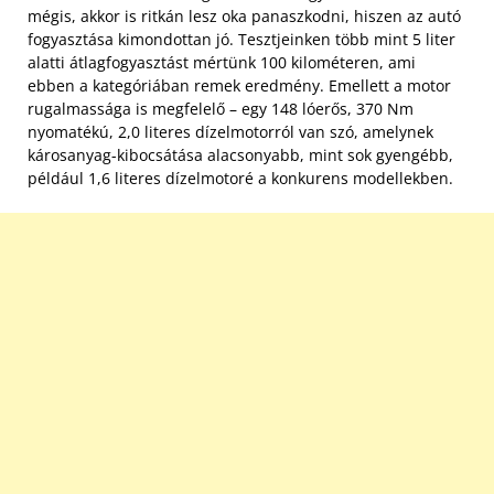
mégis, akkor is ritkán lesz oka panaszkodni, hiszen az autó
fogyasztása kimondottan jó. Tesztjeinken több mint 5 liter
alatti átlagfogyasztást mértünk 100 kilométeren, ami
ebben a kategóriában remek eredmény. Emellett a motor
rugalmassága is megfelelő – egy 148 lóerős, 370 Nm
nyomatékú, 2,0 literes dízelmotorról van szó, amelynek
károsanyag-kibocsátása alacsonyabb, mint sok gyengébb,
például 1,6 literes dízelmotoré a konkurens modellekben.