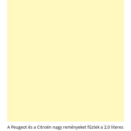
A Peugeot és a Citroën nagy reményeket fűztek a 2,0 literes