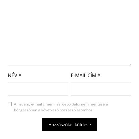
NÉV
*
E-MAIL CÍM
*
A nevem, e-mail címem, és weboldalcímem mentése a
böngészőben a következő hozzászólásomhoz.