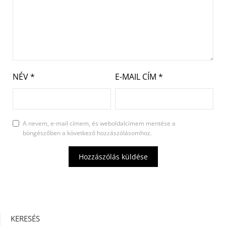
NÉV
*
E-MAIL CÍM
*
A nevem, e-mail címem, és weboldalcímem mentése a
böngészőben a következő hozzászólásomhoz.
KERESÉS