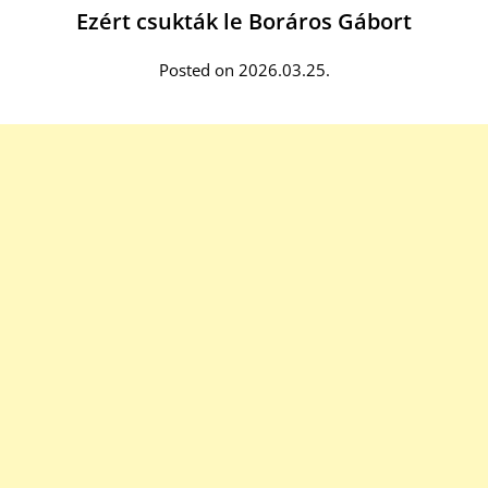
Ezért csukták le Boráros Gábort
Posted on 2026.03.25.