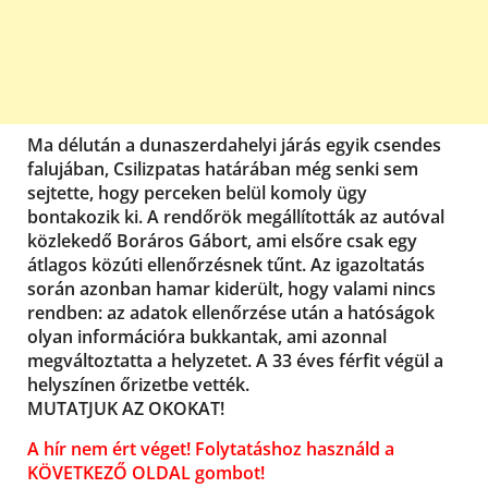
Ma délután a dunaszerdahelyi járás egyik csendes
falujában, Csilizpatas határában még senki sem
sejtette, hogy perceken belül komoly ügy
bontakozik ki. A rendőrök megállították az autóval
közlekedő Boráros Gábort, ami elsőre csak egy
átlagos közúti ellenőrzésnek tűnt. Az igazoltatás
során azonban hamar kiderült, hogy valami nincs
rendben: az adatok ellenőrzése után a hatóságok
olyan információra bukkantak, ami azonnal
megváltoztatta a helyzetet. A 33 éves férfit végül a
helyszínen őrizetbe vették.
MUTATJUK AZ OKOKAT!
A hír nem ért véget! Folytatáshoz használd a
KÖVETKEZŐ OLDAL gombot!