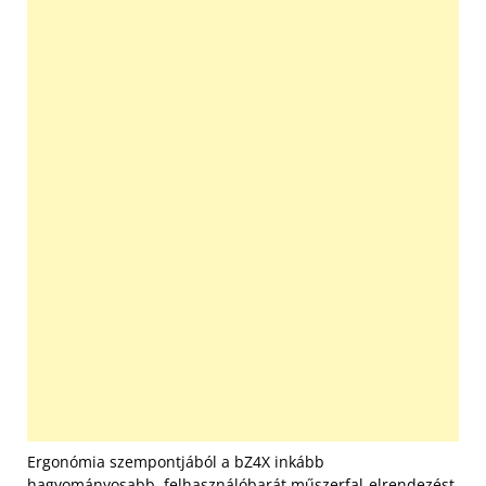
Ergonómia szempontjából a bZ4X inkább
hagyományosabb, felhasználóbarát műszerfal-elrendezést