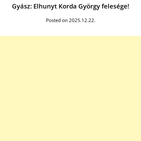
Gyász: Elhunyt Korda György felesége!
Posted on 2025.12.22.