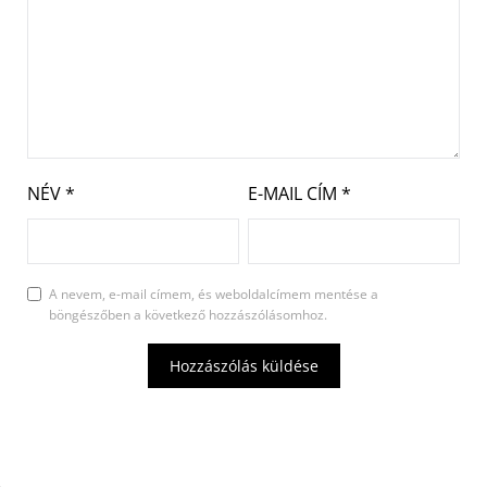
NÉV
*
E-MAIL CÍM
*
A nevem, e-mail címem, és weboldalcímem mentése a
böngészőben a következő hozzászólásomhoz.