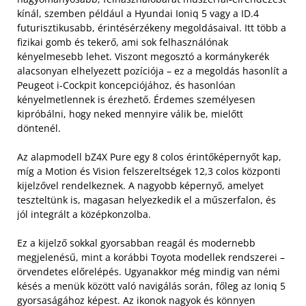
kínál, szemben például a Hyundai Ioniq 5 vagy a ID.4
futurisztikusabb, érintésérzékeny megoldásaival. Itt több a
fizikai gomb és tekerő, ami sok felhasználónak
kényelmesebb lehet. Viszont megosztó a kormánykerék
alacsonyan elhelyezett pozíciója – ez a megoldás hasonlít a
Peugeot i-Cockpit koncepciójához, és hasonlóan
kényelmetlennek is érezhető. Érdemes személyesen
kipróbálni, hogy neked mennyire válik be, mielőtt
döntenél.
Az alapmodell bZ4X Pure egy 8 colos érintőképernyőt kap,
míg a Motion és Vision felszereltségek 12,3 colos központi
kijelzővel rendelkeznek. A nagyobb képernyő, amelyet
teszteltünk is, magasan helyezkedik el a műszerfalon, és
jól integrált a középkonzolba.
Ez a kijelző sokkal gyorsabban reagál és modernebb
megjelenésű, mint a korábbi Toyota modellek rendszerei –
örvendetes előrelépés. Ugyanakkor még mindig van némi
késés a menük között való navigálás során, főleg az Ioniq 5
gyorsaságához képest. Az ikonok nagyok és könnyen