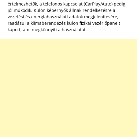
értelmezhetők, a telefonos kapcsolat (CarPlay/Auto) pedig
jól működik. Külön képernyők állnak rendelkezésre a
vezetési és energiahasználati adatok megjelenítésére,
ráadásul a klímaberendezés külön fizikai vezérlőpanelt
kapott, ami megkönnyíti a használatát.