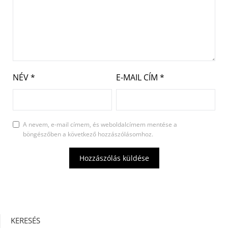
NÉV
*
E-MAIL CÍM
*
A nevem, e-mail címem, és weboldalcímem mentése a
böngészőben a következő hozzászólásomhoz.
KERESÉS