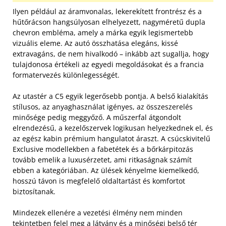
Ilyen például az áramvonalas, lekerekített frontrész és a
hűtőrácson hangsúlyosan elhelyezett, nagyméretű dupla
chevron embléma, amely a márka egyik legismertebb
vizuális eleme. Az autó összhatása elegáns, kissé
extravagáns, de nem hivalkodó – inkább azt sugallja, hogy
tulajdonosa értékeli az egyedi megoldásokat és a francia
formatervezés különlegességét.
Az utastér a C5 egyik legerősebb pontja. A belső kialakítás
stílusos, az anyaghasználat igényes, az összeszerelés
minősége pedig meggyőző. A műszerfal átgondolt
elrendezésű, a kezelőszervek logikusan helyezkednek el, és
az egész kabin prémium hangulatot áraszt. A csúcskivitelű
Exclusive modellekben a fabetétek és a bőrkárpitozás
tovább emelik a luxusérzetet, ami ritkaságnak számít
ebben a kategóriában. Az ülések kényelme kiemelkedő,
hosszú távon is megfelelő oldaltartást és komfortot
biztosítanak.
Mindezek ellenére a vezetési élmény nem minden
tekintetben felel meg a látvány és a minőségi belső tér