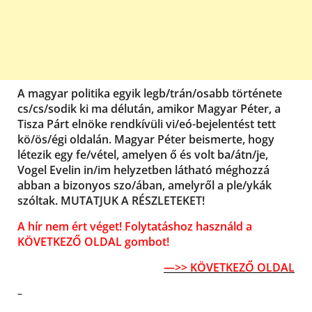
A magyar politika egyik legb/trán/osabb története
cs/cs/sodik ki ma délután, amikor Magyar Péter, a
Tisza Párt elnöke rendkívüli vi/eó-bejelentést tett
kö/ös/égi oldalán. Magyar Péter beismerte, hogy
létezik egy fe/vétel, amelyen ő és volt ba/átn/je,
Vogel Evelin in/im helyzetben látható méghozzá
abban a bizonyos szo/ában, amelyről a ple/ykák
szóltak. MUTATJUK A RÉSZLETEKET!
A hír nem ért véget! Folytatáshoz használd a
KÖVETKEZŐ OLDAL gombot!
—>> KÖVETKEZŐ OLDAL
–