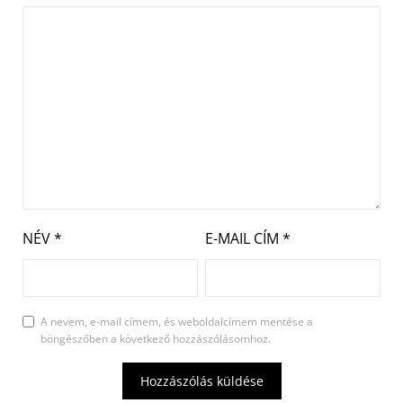
NÉV
*
E-MAIL CÍM
*
A nevem, e-mail címem, és weboldalcímem mentése a
böngészőben a következő hozzászólásomhoz.