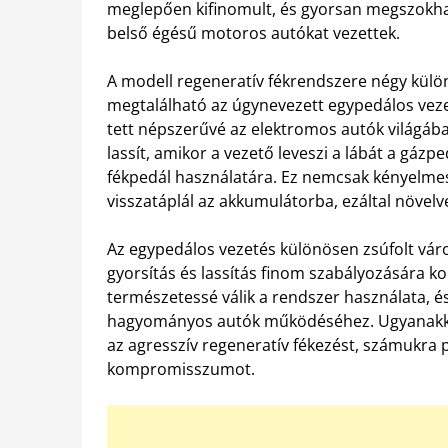
meglepően kifinomult, és gyorsan megszokha
belső égésű motoros autókat vezettek.
A modell regeneratív fékrendszere négy külön
megtalálható az úgynevezett egypedálos veze
tett népszerűvé az elektromos autók világá
lassít, amikor a vezető leveszi a lábát a gázp
fékpedál használatára. Ez nemcsak kényelmes
visszatáplál az akkumulátorba, ezáltal növelv
Az egypedálos vezetés különösen zsúfolt váro
gyorsítás és lassítás finom szabályozására ko
természetessé válik a rendszer használata, é
hagyományos autók működéséhez. Ugyanakkor 
az agresszív regeneratív fékezést, számukra 
kompromisszumot.