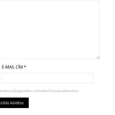
E-MAIL CÍM
*
entése a böngészőben a következő hozzászólásomhoz.