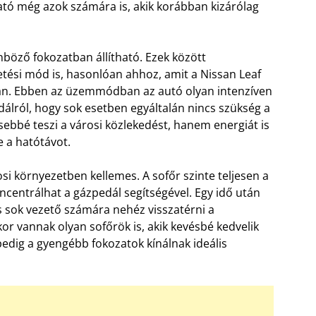
tó még azok számára is, akik korábban kizárólag
böző fokozatban állítható. Ezek között
tési mód is, hasonlóan ahhoz, amit a Nissan Leaf
ban. Ebben az üzemmódban az autó olyan intenzíven
edálról, hogy sok esetben egyáltalán nincs szükség a
ebbé teszi a városi közlekedést, hanem energiát is
e a hatótávot.
si környezetben kellemes. A sofőr szinte teljesen a
ncentrálhat a gázpedál segítségével. Egy idő után
s sok vezető számára nehéz visszatérni a
vannak olyan sofőrök is, akik kevésbé kedvelik
pedig a gyengébb fokozatok kínálnak ideális