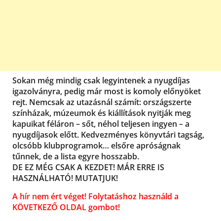
Sokan még mindig csak legyintenek a nyugdíjas
igazolványra, pedig már most is komoly előnyöket
rejt. Nemcsak az utazásnál számít: országszerte
színházak, múzeumok és kiállítások nyitják meg
kapuikat féláron – sőt, néhol teljesen ingyen – a
nyugdíjasok előtt. Kedvezményes könyvtári tagság,
olcsóbb klubprogramok… elsőre apróságnak
tűnnek, de a lista egyre hosszabb.
DE EZ MÉG CSAK A KEZDET! MÁR ERRE IS
HASZNÁLHATÓ! MUTATJUK!
A hír nem ért véget! Folytatáshoz használd a
KÖVETKEZŐ OLDAL gombot!