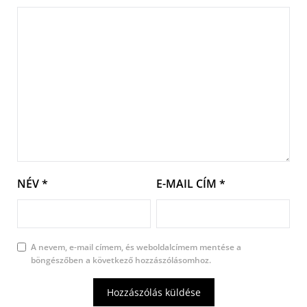
NÉV
*
E-MAIL CÍM
*
A nevem, e-mail címem, és weboldalcímem mentése a
böngészőben a következő hozzászólásomhoz.