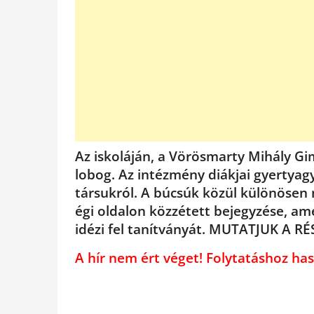
Az iskoláján, a Vörösmarty Mihály Gi
lobog. Az intézmény diákjai gyertyag
társukról. A búcsúk közül különösen
égi oldalon közzétett bejegyzése, a
idézi fel tanítványát. MUTATJUK A R
A hír nem ért véget! Folytatáshoz 