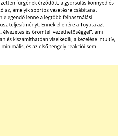
jezetten fürgének érződött, a gyorsulás könnyed és
 az, amelyik sportos vezetésre csábítana.
en elegendő lenne a legtöbb felhasználási
lusz teljesítményt. Ennek ellenére a Toyota azt
t, élvezetes és örömteli vezethetőséggel”, ami
n és kiszámíthatóan viselkedik, a kezelése intuitív,
minimális, és az első tengely reakciói sem