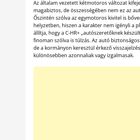
Az általam vezetett kétmotoros változat kife
magabiztos, de összességében nem ez az autó
Őszintén szólva az egymotoros kivitel is bőv
helyzetben, hiszen a karakter nem igényli a p
állítja, hogy a C-HR+ „autószeretőknek készül
finoman szólva is túlzás. Az autó biztonságosa
de a kormányon keresztül érkező visszajelzés 
különösebben azonnaliak vagy izgalmasak.