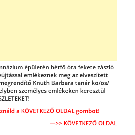
mnázium épületén hétfő óta fekete zászló
yújtással emlékeznek meg az elveszített
 megrendítő Knuth Barbara tanár kö/ös/
melyben személyes emlékeken keresztül
ÉSZLETEKET!
használd a KÖVETKEZŐ OLDAL gombot!
—>> KÖVETKEZŐ OLDAL