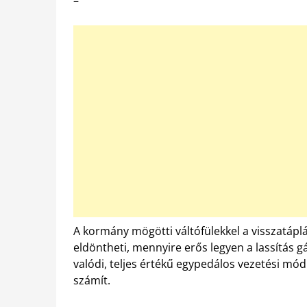
–
A kormány mögötti váltófülekkel a visszatáplá
eldöntheti, mennyire erős legyen a lassítás
valódi, teljes értékű egypedálos vezetési mód
számít.