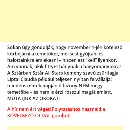
Sokan úgy gondolják, hogy november 1-jén kötelező
körbejárni a temetőket, mécsest gyújtani és
halottainkra emlékezni – hiszen ezt “kell” ilyenkor.
Ám vannak, akik fittyet hánynak a hagyományokra!
A Sztárban Sztár All Stars kemény szavú zsűritagja,
Liptai Claudia például teljesen nyíltan felvállalja:
mindenszentek napján ő bizony NEM megy
temetőbe – és nem is érzi rosszul magát emiatt.
MUTATJUK AZ OKOKAT:
A hír nem ért véget! Folytatáshoz használd a
KÖVETKEZŐ OLDAL gombot!