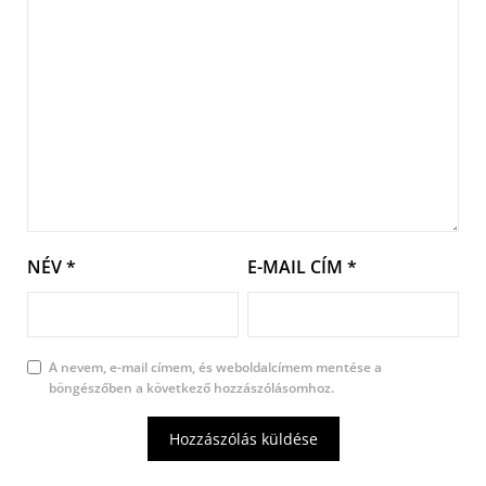
NÉV
*
E-MAIL CÍM
*
A nevem, e-mail címem, és weboldalcímem mentése a
böngészőben a következő hozzászólásomhoz.