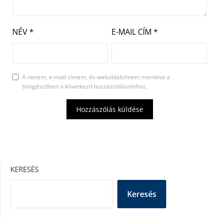
NÉV
*
E-MAIL CÍM
*
A nevem, e-mail címem, és weboldalcímem mentése a
böngészőben a következő hozzászólásomhoz.
KERESÉS
Keresés