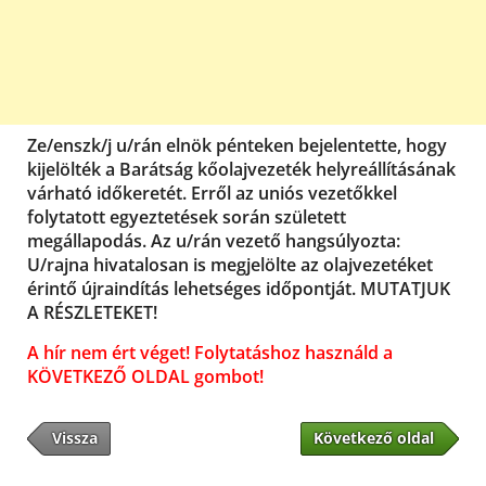
Ze/enszk/j u/rán elnök pénteken bejelentette, hogy
kijelölték a Barátság kőolajvezeték helyreállításának
várható időkeretét. Erről az uniós vezetőkkel
folytatott egyeztetések során született
megállapodás. Az u/rán vezető hangsúlyozta:
U/rajna hivatalosan is megjelölte az olajvezetéket
érintő újraindítás lehetséges időpontját. MUTATJUK
A RÉSZLETEKET!
A hír nem ért véget! Folytatáshoz használd a
KÖVETKEZŐ OLDAL gombot!
Vissza
Következő oldal